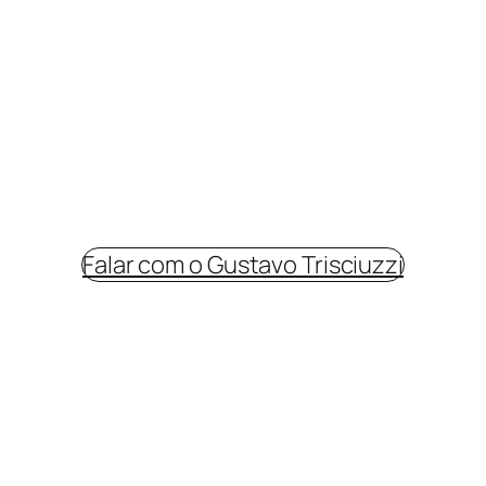
erar potência e desempenho nas suas relaçõ
Estou disponível para uma conversa inicial.
Falar com o Gustavo Trisciuzzi