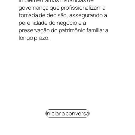
Implementamos instâncias de
governança que profissionalizam a
tomada de decisão, assegurando a
perenidade do negócio e a
preservação do patrimônio familiar a
longo prazo.
Pronto para equilibrar a essência
familiar com a precisão estratégica
que o seu negócio exige?
Clique para iniciarmos a conversa.
Iniciar a conversa