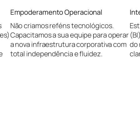
Empoderamento Operacional
Int
s
Não criamos reféns tecnológicos.
Est
es)
Capacitamos a sua equipe para operar
(BI
a nova infraestrutura corporativa com
do 
e
total independência e fluidez.
cla